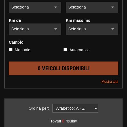
questi
strumenti
di
Km da
Km massimo
tracciamento
si
rimanda
alla
Cambio
cookie
Manuale
Automatico
policy.
Puoi
rivedere
e
0 VEICOLI DISPONIBILI
modificare
le
Mostra tutti
tue
scelte
in
qualsiasi
momento.
Ordina per:
Trovati
0
risultati