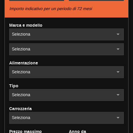
tracciamento
che
Importo indicativo per un periodo di 72 mesi
adottiamo
NEWS
per
Marca e modello
offrire
le
AREA COMMERCIANTI
funzionalità
e
svolgere
le
attività
Alimentazione
di
seguito
descritte.
Per
Tipo
ottenere
maggiori
informazioni
sull'utilità
Carrozzeria
e
sul
funzionamento
Prezzo massimo
Anno da
di