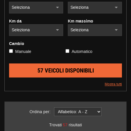
questi
strumenti
di
Km da
Km massimo
tracciamento
si
rimanda
alla
Cambio
cookie
Manuale
Automatico
policy.
Puoi
rivedere
e
57 VEICOLI DISPONIBILI
modificare
le
Mostra tutti
tue
scelte
in
qualsiasi
momento.
Ordina per:
Trovati
57
risultati