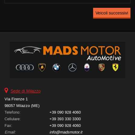
133.000 Km • Cambio Manuale (6) • Bianco pastello • 5 Porte •
Veicoli successivi
Airbag • Airbag laterali • Airbag Passeggero • Airbag testa •
Alzacristalli elettrici • Autoradio • Bluetooth • Cerchi in lega •
Chiusura centralizzata • Climatizzatore • Controllo trazione • Cruise
Control • ESP • Fendinebbia • Immobilizzatore elettronico • Sedile
posteriore sdoppiato • Servosterzo • Specchietti laterali elettrici
Sede di Milazzo
Via Firenze 1
98057 Milazzo (ME)
Telefono:
+39 090 928 4060
Cellulare:
+39 393 330 3300
Fax:
+39 090 928 4060
Email:
info@madsmotor.it