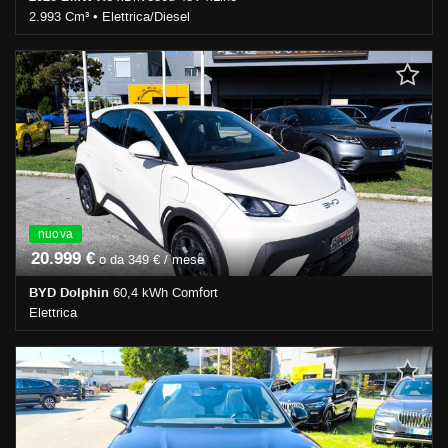
2.993 Cm³ • Elettrica/Diesel
108.000 Km • Cambio Automatico (8) • Grigio scuro metallizzato •
5 Porte • ABS • Airbag • Airbag laterali • Airbag Passeggero •
Airbag testa • Alzacristalli elettrici • Antifurto • Autoradio •
Bluetooth • Cerchi in lega • Chiusura centralizzata • Climatizzatore
• Controllo trazione • Cruise Control • ESP • Fendinebbia • Filtro
antiparticolato • Immobilizzatore elettronico • Interni in pelle • Park
Distance Control • Regolazione elettrica sedili • Sedile posteriore
sdoppiato • Servosterzo • Navigatore satellitare • Specchietti
laterali elettrici • Telecamera per parcheggio assistito
nuova
20.999 €
o da 349 € / mese
BYD Dolphin
60,4 kWh Comfort
Elettrica
0 Km • Cambio Automatico (1) • Grigio pastello • 5 Porte • ABS •
Airbag • Airbag laterali • Airbag Passeggero • Airbag testa •
Alzacristalli elettrici • Autoradio • Cerchi in lega • Chiusura
centralizzata • Controllo trazione • Cruise Control • Fendinebbia •
Immobilizzatore elettronico • Park Distance Control • Regolazione
elettrica sedili • Sedile posteriore sdoppiato • Servosterzo •