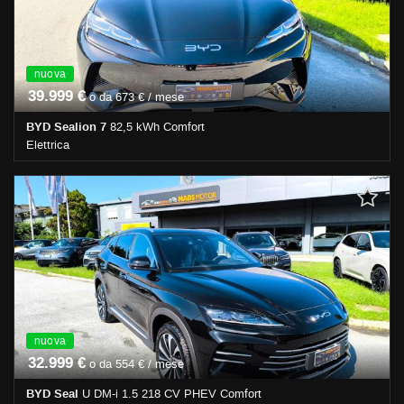
Navigatore satellitare • Specchietti laterali elettrici • Telecamera per
parcheggio assistito
nuova
39.999 €
o da 673 € / mese
BYD Sealion 7
82,5 kWh Comfort
Elettrica
0 Km • Cambio Automatico (1) • Nero pastello • 4 Porte • ABS •
Airbag • Airbag laterali • Airbag Passeggero • Airbag testa •
Alzacristalli elettrici • Autoradio • Bluetooth • Cerchi in lega •
Chiusura centralizzata • Climatizzatore • Controllo trazione • Cruise
Control • ESP • Fendinebbia • Immobilizzatore elettronico • Park
Distance Control • Regolazione elettrica sedili • Sedile posteriore
sdoppiato • Servosterzo • Navigatore satellitare • Specchietti
laterali elettrici • Telecamera per parcheggio assistito
nuova
32.999 €
o da 554 € / mese
BYD Seal
U DM-i 1.5 218 CV PHEV Comfort