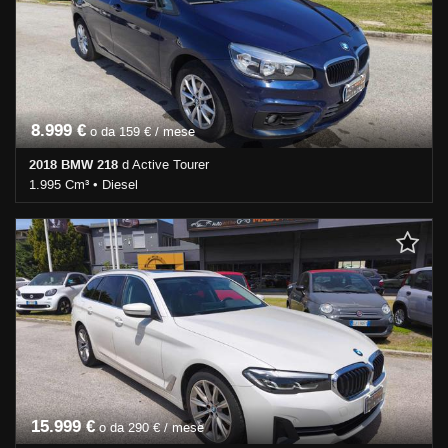
• Vetri oscurati • Volante multifunzione
Immobilizzatore elettronico • Interni in pelle • Park Distance Control
• Regolazione elettrica sedili • Sedile posteriore sdoppiato •
Servosterzo • Navigatore satellitare • Sospensioni pneumatiche •
Specchietti laterali elettrici • Telecamera per parcheggio assistito
8.999 €
o da 159 € / mese
2018 BMW 218
d Active Tourer
1.995 Cm³ • Diesel
168.000 Km • Cambio Manuale (6) • Blu metallizzato • 5 Porte •
ABS • Airbag • Airbag laterali • Airbag Passeggero • Airbag testa •
Alzacristalli elettrici • Autoradio • Bluetooth • Cerchi in lega •
Chiusura centralizzata • Climatizzatore • Controllo trazione • ESP •
Filtro antiparticolato • Immobilizzatore elettronico • Sedile
posteriore sdoppiato • Servosterzo • Specchietti laterali elettrici
15.999 €
o da 290 € / mese