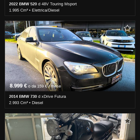
2022 BMW 520
d 48V Touring Msport
1.995 Cm³ • Elettrica/Diesel
248.000 Km • Cambio Automatico (8) • Bianco pastello • 5 Porte •
ABS • Airbag • Airbag laterali • Airbag Passeggero • Airbag testa •
Alzacristalli elettrici • Antifurto • Autoradio • Bluetooth • Cerchi in
lega • Chiusura centralizzata • Climatizzatore • Controllo trazione •
Cruise Control • ESP • Filtro antiparticolato • Immobilizzatore
elettronico • Park Distance Control • Sedile posteriore sdoppiato •
Servosterzo • Navigatore satellitare • Sospensioni pneumatiche •
Specchietti laterali elettrici • Telecamera per parcheggio assistito
8.999 €
o da 159 € / mese
2014 BMW 730
d xDrive Futura
2.993 Cm³ • Diesel
265.000 Km • Cambio Automatico (8) • Nero metallizzato • 4 Porte
• ABS • Airbag • Airbag laterali • Airbag Passeggero • Airbag testa •
Alzacristalli elettrici • Antifurto • Autoradio • Bluetooth • Cerchi in
lega • Chiusura centralizzata • Climatizzatore • Controllo trazione •
Cruise Control • ESP • Fari Xenon • Fendinebbia • Filtro