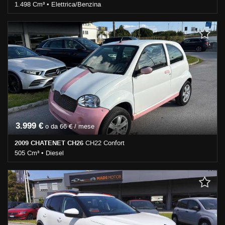
1.498 Cm³ • Elettrica/Benzina
0 Km • Cambio Automatico (1) • Nero metallizzato • 5 Porte • ABS
• Airbag • Airbag laterali • Airbag Passeggero • Airbag testa •
Alzacristalli elettrici • Antifurto • Autoradio • Cerchi in lega •
Chiusura centralizzata • Controllo trazione • Cruise Control • ESP •
Head-up display • Park Distance Control • Regolazione elettrica
sedili • Sedile posteriore sdoppiato • Servosterzo • Specchietti
laterali elettrici • Telecamera per parcheggio assistito • Tetto
apribile
3.999 €
o da 66 € / mese
2009 CHATENET CH26
CH22 Confort
505 Cm³ • Diesel
25.000 Km • Cambio Automatico (0) • Bianco pastello • 3 Porte •
Alzacristalli elettrici • Autoradio • Bluetooth • Cerchi in lega •
Chiusura centralizzata • Park Distance Control