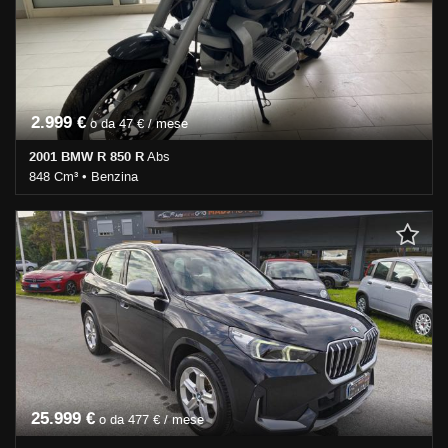
antiparticolato • Immobilizzatore elettronico • Interni in pelle • Park
Distance Control • Regolazione elettrica sedili • Servosterzo •
Navigatore satellitare • Sospensioni pneumatiche • Specchietti
laterali elettrici • Telecamera per parcheggio assistito
2.999 €
o da 47 € / mese
2001 BMW R 850 R
Abs
848 Cm³ • Benzina
88.000 Km • Cambio Manuale • Nero metallizzato • ABS •
Accensione elettrica • Catalizzatore
25.999 €
o da 477 € / mese