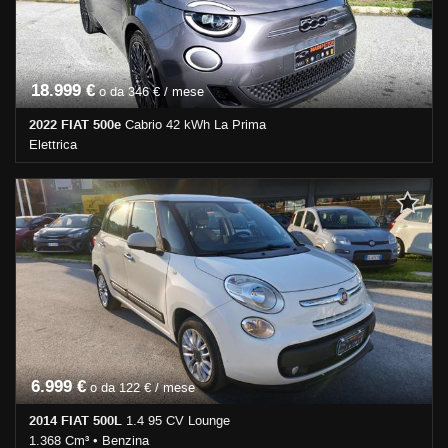
18.999 €
o da 346 € / mese
2022 FIAT 500e
Cabrio 42 kWh La Prima
Elettrica
30.600 Km • Cambio Automatico (1) • Grigio scuro metallizzato • 2
Porte • ABS • Airbag • Airbag laterali • Airbag Passeggero • Airbag
testa • Alzacristalli elettrici • Autoradio • Cerchi in lega • Chiusura
centralizzata • Climatizzatore • Controllo trazione • Cruise Control •
ESP • Fendinebbia • Immobilizzatore elettronico • Sedile posteriore
sdoppiato • Servosterzo • Navigatore satellitare • Specchietti
laterali elettrici • Telecamera per parcheggio assistito
6.999 €
o da 122 € / mese
2014 FIAT 500L
1.4 95 CV Lounge
1.368 Cm³ • Benzina