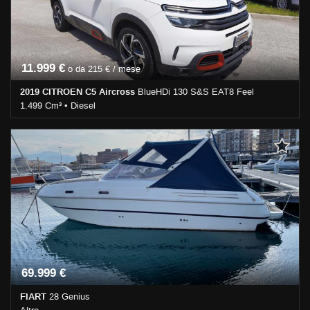
11.999 €
o da 215 € / mese
2019 CITROEN C5 Aircross
BlueHDi 130 S&S EAT8 Feel
1.499 Cm³ • Diesel
129.000 Km • Cambio Sequenziale (8) • Bianco pastello • 5 Porte •
ABS • Airbag • Airbag laterali • Airbag Passeggero • Airbag testa •
Alzacristalli elettrici • Autoradio • Bluetooth • Cerchi in lega •
Chiusura centralizzata • Climatizzatore • Controllo trazione • Cruise
Control • ESP • Fendinebbia • Filtro antiparticolato •
Immobilizzatore elettronico • Park Distance Control • Sedile
posteriore sdoppiato • Servosterzo • Navigatore satellitare •
Sospensioni pneumatiche • Specchietti laterali elettrici
69.999 €
FIART
28 Genius