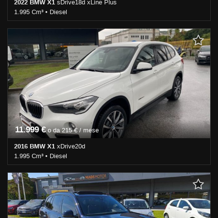
2022 BMW X1
sDrive18d xLine Plus
1.995 Cm³ • Diesel
126.000 Km • Cambio Automatico (8) • Nero pastello • 5 Porte •
ABS • Airbag • Airbag laterali • Airbag Passeggero • Airbag testa •
Alzacristalli elettrici • Autoradio • Bluetooth • Cerchi in lega •
Chiusura centralizzata • Climatizzatore • Controllo trazione • Cruise
Control • ESP • Fendinebbia • Filtro antiparticolato •
Immobilizzatore elettronico • Interni in pelle • Park Distance Control
• Sedile posteriore sdoppiato • Servosterzo • Navigatore satellitare
• Specchietti laterali elettrici • Telecamera per parcheggio assistito
11.999 €
o da 215 € / mese
2016 BMW X1
xDrive20d
1.995 Cm³ • Diesel
197.000 Km • Cambio Manuale (6) • Bianco metallizzato • 5 Porte •
ABS • Airbag • Airbag laterali • Airbag Passeggero • Airbag testa •
Alzacristalli elettrici • Antifurto • Autoradio • Bluetooth • Bracciolo •
Cerchi in lega • Chiusura centralizzata • Chiusura centralizzata
telecomandata • Climatizzatore • Controllo trazione • ESP •