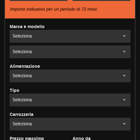
tracciamento
che
Importo indicativo per un periodo di 72 mesi
adottiamo
NEWS
per
Marca e modello
offrire
le
AREA COMMERCIANTI
funzionalità
e
svolgere
le
attività
Alimentazione
di
seguito
descritte.
Per
Tipo
ottenere
maggiori
informazioni
sull'utilità
Carrozzeria
e
sul
funzionamento
Prezzo massimo
Anno da
di