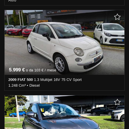
Altro
Km non disponibile • Cambio Altro • Bianco pastello • Cappottina
5.999 €
o da 103 € / mese
2009 FIAT 500
1.3 Multijet 16V 75 CV Sport
1.248 Cm³ • Diesel
189.000 Km • Cambio Manuale (5) • Bianco pastello • 3 Porte •
ABS • Airbag • Airbag laterali • Airbag Passeggero • Airbag testa •
Alzacristalli elettrici • Autoradio • Bluetooth • Cerchi in lega •
Chiusura centralizzata • Climatizzatore • Filtro antiparticolato •
Immobilizzatore elettronico • Servosterzo • Specchietti laterali
elettrici