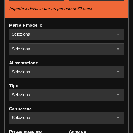
tracciamento
che
Importo indicativo per un periodo di 72 mesi
adottiamo
NEWS
per
Marca e modello
offrire
le
AREA COMMERCIANTI
funzionalità
e
svolgere
le
attività
Alimentazione
di
seguito
descritte.
Per
Tipo
ottenere
maggiori
informazioni
sull'utilità
Carrozzeria
e
sul
funzionamento
Prezzo massimo
Anno da
di