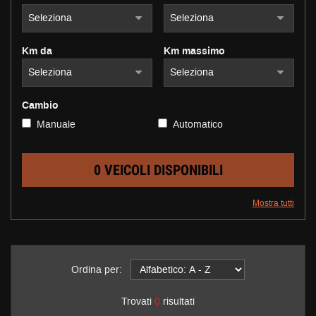
questi
strumenti
di
Km da
Km massimo
tracciamento
si
rimanda
alla
Cambio
cookie
Manuale
Automatico
policy.
Puoi
rivedere
e
0 VEICOLI DISPONIBILI
modificare
le
Mostra tutti
tue
scelte
in
qualsiasi
momento.
Ordina per:
Trovati
0
risultati