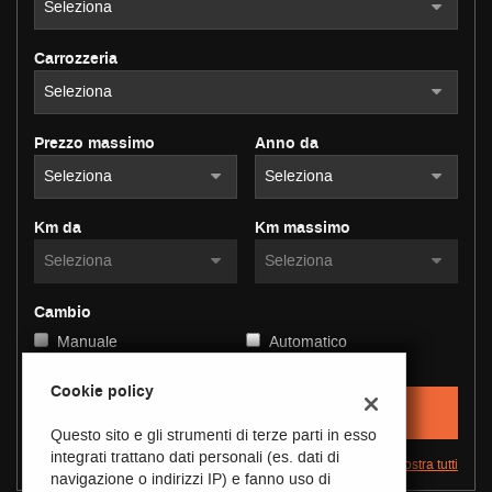
questi
strumenti
Carrozzeria
di
tracciamento
si
rimanda
Prezzo massimo
Anno da
alla
cookie
policy.
Puoi
Km da
Km massimo
rivedere
e
modificare
le
Cambio
tue
Manuale
Automatico
scelte
in
Cookie policy
qualsiasi
1 VEICOLO DISPONIBILE
momento.
Questo sito e gli strumenti di terze parti in esso
integrati trattano dati personali (es. dati di
Mostra tutti
navigazione o indirizzi IP) e fanno uso di