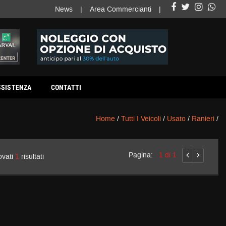
News
Area Commercianti
SSISTENZA
CONTATTI
Home
/
Tutti I Veicoli
/
Usato
/
Ranieri
/
Pagina:
1 di 1
ovati
1
risultati