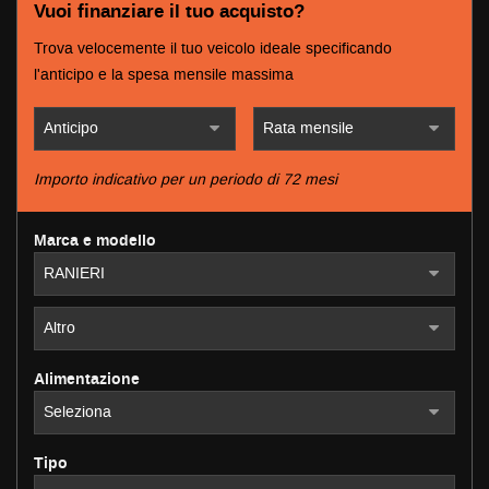
tracciamento
Vuoi finanziare il tuo acquisto?
che
Trova velocemente il tuo veicolo ideale specificando
adottiamo
NEWS
per
l'anticipo e la spesa mensile massima
offrire
le
AREA COMMERCIANTI
funzionalità
e
Importo indicativo per un periodo di 72 mesi
svolgere
le
attività
Marca e modello
di
seguito
descritte.
Per
ottenere
maggiori
informazioni
Alimentazione
sull'utilità
e
sul
Tipo
funzionamento
di