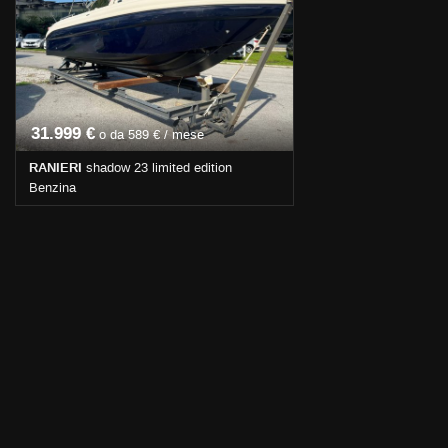
31.999 €
o da 589 € / mese
RANIERI
shadow 23 limited edition
Benzina
Km non disponibile • Cambio Altro • Grigio
pastello • Allarme sentina • Ancora •
Cuscineria completa esterna • Cuscineria
completa interna • Frigorifero • Lettore CD
• Radio • Scaletta risalita • Tendalino