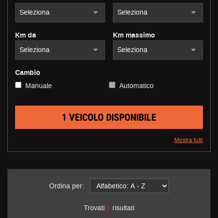
questi
strumenti
di
Km da
Km massimo
tracciamento
si
rimanda
alla
Cambio
cookie
Manuale
Automatico
policy.
Puoi
rivedere
e
1 VEICOLO DISPONIBILE
modificare
le
Mostra tutti
tue
scelte
in
qualsiasi
momento.
Ordina per:
Trovati
1
risultati