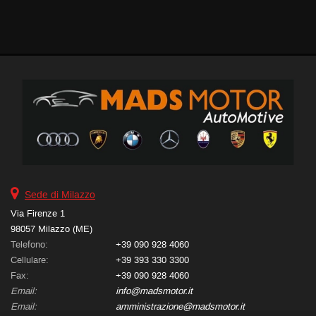
antiparticolato • Immobilizzatore elettronico • Park Distance Control
Salva
• Sedile posteriore sdoppiato • Servosterzo • Navigatore satellitare
le
• Specchietti laterali elettrici
impostazioni
Sede di Milazzo
Via Firenze 1
98057 Milazzo (ME)
Telefono:
+39 090 928 4060
Cellulare:
+39 393 330 3300
Fax:
+39 090 928 4060
Email:
info@madsmotor.it
Email:
amministrazione@madsmotor.it