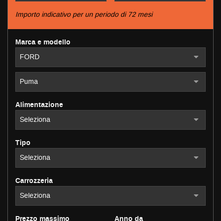
tracciamento
che
Importo indicativo per un periodo di 72 mesi
adottiamo
NEWS
per
Marca e modello
offrire
le
AREA COMMERCIANTI
funzionalità
e
svolgere
le
attività
Alimentazione
di
seguito
descritte.
Per
Tipo
ottenere
maggiori
informazioni
sull'utilità
Carrozzeria
e
sul
funzionamento
Prezzo massimo
Anno da
di