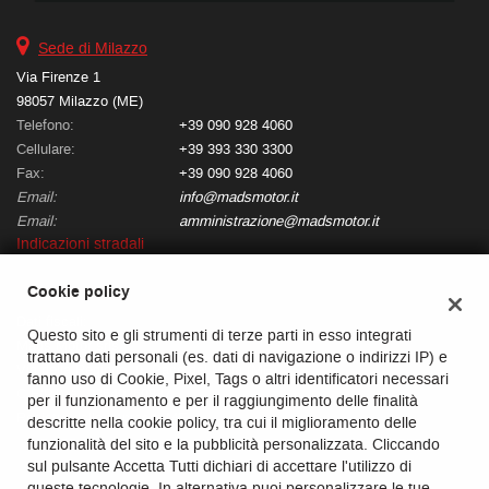
questi
strumenti
Sede di Milazzo
di
Via Firenze 1
tracciamento
98057 Milazzo (ME)
si
Telefono:
+39 090 928 4060
rimanda
Cellulare:
+39 393 330 3300
alla
cookie
Fax:
+39 090 928 4060
policy.
Email:
info@madsmotor.it
Puoi
Email:
amministrazione@madsmotor.it
rivedere
Indicazioni stradali
e
modificare
Cookie policy
le
Dati fiscali:
tue
Questo sito e gli strumenti di terze parti in esso integrati
Mads Motor srls
scelte
trattano dati personali (es. dati di navigazione o indirizzi IP) e
in
Via della Regione, 9, Pace del Mela (ME)
fanno uso di Cookie, Pixel, Tags o altri identificatori necessari
qualsiasi
C.F/P.IVA:
03540260837
per il funzionamento e per il raggiungimento delle finalità
momento.
Registro delle imprese:
ME
descritte nella cookie policy, tra cui il miglioramento delle
funzionalità del sito e la pubblicità personalizzata. Cliccando
sul pulsante Accetta Tutti dichiari di accettare l'utilizzo di
queste tecnologie. In alternativa puoi personalizzare le tue