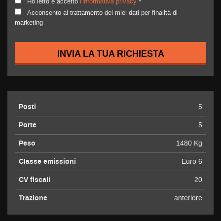
Ho letto e accetto
l'informativa privacy
*
Acconsento al trattamento dei miei dati per finalità di
marketing
INVIA LA TUA RICHIESTA
Posti
5
Porte
5
Peso
1480 Kg
Classe emissioni
Euro 6
CV fiscali
20
Trazione
anteriore