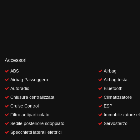
questi
strumenti
di
tracciamento
si
rimanda
alla
cookie
policy.
Accessori
Puoi
rivedere
ABS
Airbag
e
Airbag Passeggero
Airbag testa
modificare
le
Autoradio
Bluetooth
tue
Chiusura centralizzata
Climatizzatore
scelte
in
Cruise Control
ESP
qualsiasi
Filtro antiparticolato
Immobilizzatore el
momento.
Sedile posteriore sdoppiato
Servosterzo
Specchietti laterali elettrici