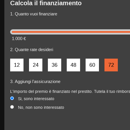
Calcola il finanziamento
1.
Quanto vuoi finanziare
1.000 €
2.
Quante rate desideri
12
24
36
48
60
72
3.
Aggiungi l'assicurazione
L'importo del premio è finanziato nel prestito. Tutela il tuo rimbor
Si, sono interessato
No, non sono interessato