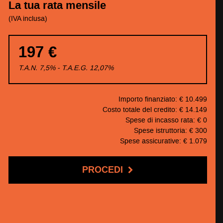
La tua rata mensile
(IVA inclusa)
197 €
T.A.N. 7,5% - T.A.E.G.
12,07
%
Importo finanziato: €
10.499
Costo totale del credito: €
14.149
Spese di incasso rata: €
0
Spese istruttoria: €
300
Spese assicurative: €
1.079
PROCEDI