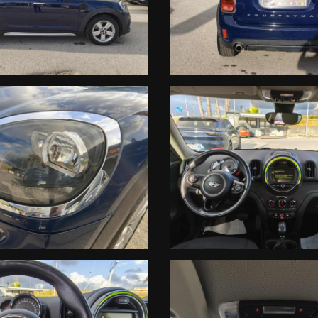
MENTO ALL’ELENCO PREIMPOSTATO DAL PORTALE e/o alla DESCRIZIONE i
ri consulenti. Le descrizioni qui riportate non fanno parte integrante d