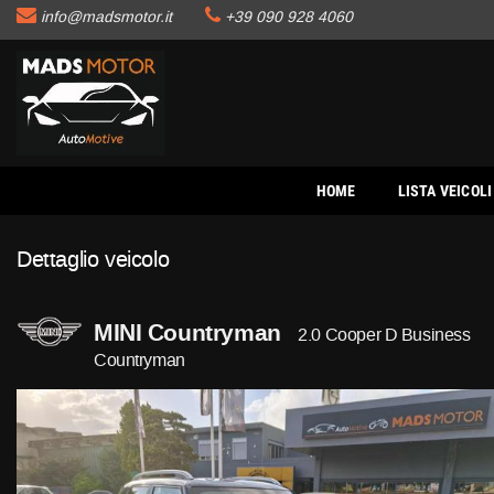
info@madsmotor.it
+39 090 928 4060
HOME
Le
tue
preferenze
LISTA VEICOLI
di
consenso
AUTO
Il
seguente
HOME
LISTA VEICOLI
pannello
MOTO
ti
Dettaglio veicolo
consente
di
BARCHE
esprimere
le
MINI Countryman
2.0 Cooper D Business
tue
ACQUISTIAMO USATO
Countryman
preferenze
di
consenso
ASSISTENZA
alle
tecnologie
di
CONTATTI