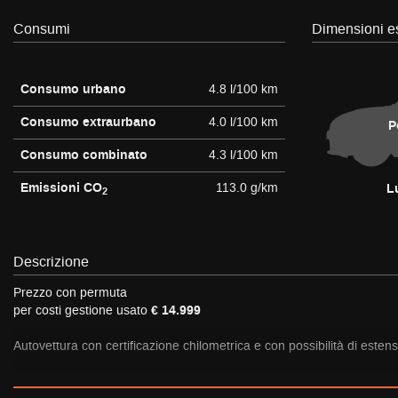
tta
ti
Consumi
Dimensioni es
Consumo urbano
4.8 l/100 km
empre
Cookie necessari
ilitato
Consumo extraurbano
4.0 l/100 km
P
Cookie delle preferenze
Consumo combinato
4.3 l/100 km
Emissioni CO
113.0 g/km
Cookie per il miglioramento dell'esperienza utente
L
2
Cookie analitici
Descrizione
Cookie di marketing
Prezzo con permuta
per costi gestione usato
€ 14.999
Autovettura con certificazione chilometrica e con possibilità di esten
Siamo specialisti nella VENDITA ONLINE con consegna a domicilio!