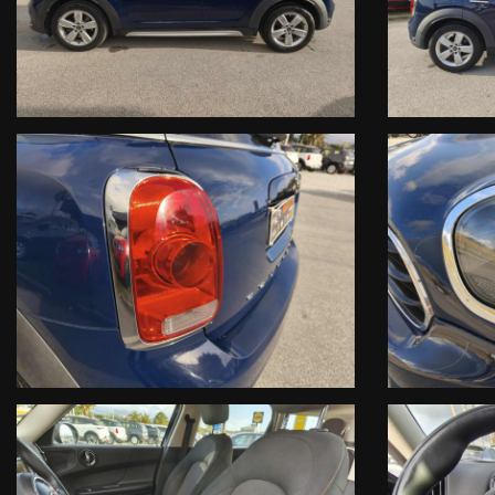
effettivamente presenti sulla vettura, quindi NON FATE RIFERI
Preghiamo quindi volerne verificare l’esatta presenza con uno dei nost
www.madsmotor.it
- Se vuoi sapere di più sulla nostra AZIENDA seguici sui Social