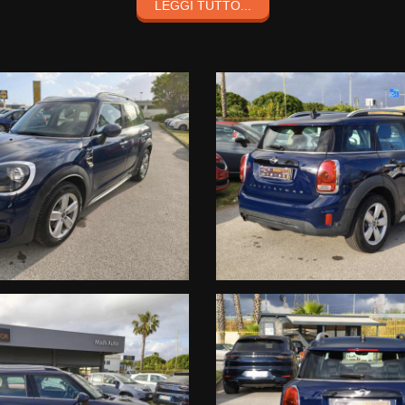
LEGGI TUTTO...
nquillità di acquistare un'autovettura garantita dalla nostra esperienza.
ricerca di mercato e tengono conto delle varie spese che l'autosalone, 
garanzia di 12 mesi etc..
iamo un servizio navetta gratuita verso aeroporto o stazione ferroviaria
ssere diversi da quelli