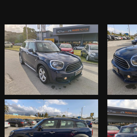
SU QUESTA VETTURA, PROPOSTA DI FINANZIAMENTO
SINO A 84 MESI CON MIGLIORI CONDIZIONI DI MERCATO
MADS MOTOR e’: AUTOVETTURE NUOVE KM/0 e AZIENDALI,
PREZZI COMPETITIVI, FINANZIAMENTI e LEASING
ESTENZIONE DI GARANZIA 5/7 anni
MADS MOTOR e’ a Milazzo ME
in Via Firenze 1 (Parco Corolla)
Tel 0909284060
Da anni consigliamo alla nostra clientela il meglio, regalandovi la tra
Chi compra un usato da Mads Motor, acquista un veicolo garantito.
- PERMUTE:
Le nostre valutazioni sono un giusto compromesso tra eurotax ed una 
(passaggio di proprietà, eventuali rispristini e/o controlli in officina, 
Per tutti coloro che intendono raggiungerci in aereo o via treno, forn
N.B. Le descrizioni e gli accessori qui riportati, potrebbero talvolta, e