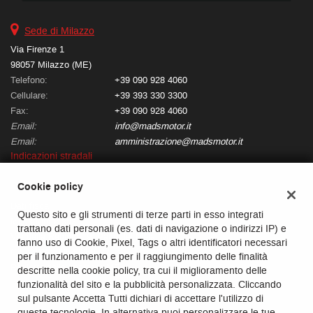
questi
strumenti
Sede di Milazzo
di
Via Firenze 1
tracciamento
98057 Milazzo (ME)
si
Telefono:
+39 090 928 4060
rimanda
Cellulare:
+39 393 330 3300
alla
cookie
Fax:
+39 090 928 4060
policy.
Email:
info@madsmotor.it
Puoi
Email:
amministrazione@madsmotor.it
rivedere
Indicazioni stradali
e
modificare
Cookie policy
le
Dati fiscali:
tue
Questo sito e gli strumenti di terze parti in esso integrati
Mads Motor srls
scelte
trattano dati personali (es. dati di navigazione o indirizzi IP) e
in
Via della Regione, 9, Pace del Mela (ME)
fanno uso di Cookie, Pixel, Tags o altri identificatori necessari
qualsiasi
C.F/P.IVA:
03540260837
per il funzionamento e per il raggiungimento delle finalità
momento.
Registro delle imprese:
ME
descritte nella cookie policy, tra cui il miglioramento delle
funzionalità del sito e la pubblicità personalizzata. Cliccando
sul pulsante Accetta Tutti dichiari di accettare l'utilizzo di
queste tecnologie. In alternativa puoi personalizzare le tue