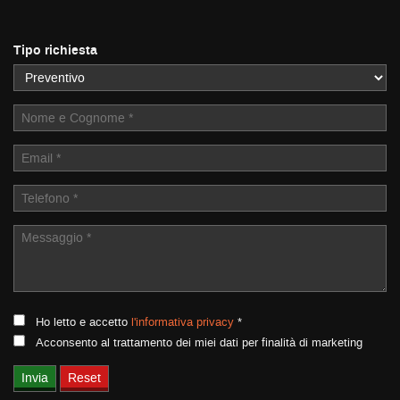
tracciamento
che
adottiamo
NEWS
Tipo richiesta
per
offrire
le
AREA COMMERCIANTI
funzionalità
e
svolgere
le
attività
di
seguito
descritte.
Per
ottenere
maggiori
informazioni
Ho letto e accetto
l'informativa privacy
*
sull'utilità
Acconsento al trattamento dei miei dati per finalità di marketing
e
sul
funzionamento
di