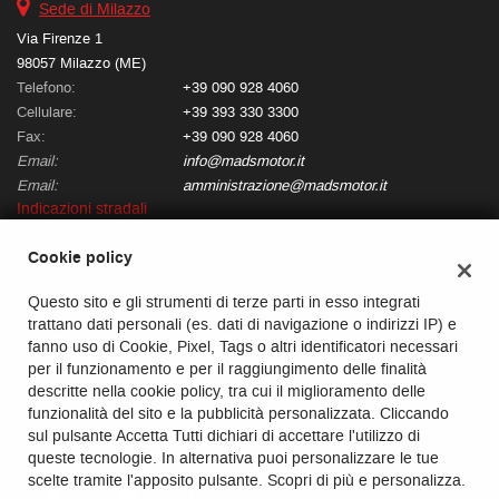
tta
Sede di Milazzo
ti
Via Firenze 1
98057 Milazzo (ME)
Telefono:
+39 090 928 4060
empre
Cookie necessari
Cellulare:
+39 393 330 3300
ilitato
Fax:
+39 090 928 4060
Email:
info@madsmotor.it
Cookie delle preferenze
Email:
amministrazione@madsmotor.it
Indicazioni stradali
Cookie per il miglioramento dell'esperienza utente
Cookie policy
Cookie analitici
Dati fiscali:
Questo sito e gli strumenti di terze parti in esso integrati
Mads Motor srls
trattano dati personali (es. dati di navigazione o indirizzi IP) e
Cookie di marketing
Via della Regione, 9, Pace del Mela (ME)
fanno uso di Cookie, Pixel, Tags o altri identificatori necessari
C.F/P.IVA:
03540260837
per il funzionamento e per il raggiungimento delle finalità
Registro delle imprese:
ME
descritte nella cookie policy, tra cui il miglioramento delle
Leggi
funzionalità del sito e la pubblicità personalizzata. Cliccando
la
sul pulsante Accetta Tutti dichiari di accettare l'utilizzo di
cookie
queste tecnologie. In alternativa puoi personalizzare le tue
policy
scelte tramite l'apposito pulsante. Scopri di più e personalizza.