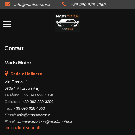
info@madsmotor.it
+39 090 928 4060
HOME
Le
tue
preferenze
LISTA VEICOLI
di
consenso
AUTO
Il
Contatti
seguente
pannello
Mads Motor
MOTO
ti
consente
Sede di Milazzo
di
BARCHE
Via Firenze 1
esprimere
98057 Milazzo (ME)
le
tue
Telefono:
+39 090 928 4060
ACQUISTIAMO USATO
preferenze
Cellulare:
+39 393 330 3300
di
Fax:
+39 090 928 4060
consenso
Email:
info@madsmotor.it
ASSISTENZA
alle
Email:
amministrazione@madsmotor.it
tecnologie
Indicazioni stradali
di
CONTATTI